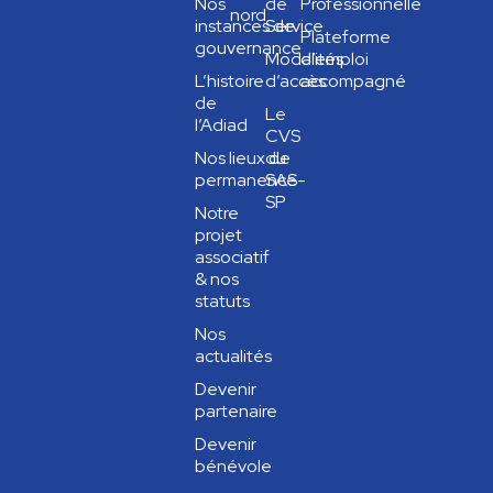
Nos
de
Professionnelle
nord
instances de
Service
Plateforme
gouvernance
Modalités
d’emploi
L’histoire
d’accès
accompagné
de
Le
l’Adiad
CVS
Nos lieux de
du
permanence
SAS-
SP
Notre
projet
associatif
& nos
statuts
Nos
actualités
Devenir
partenaire
Devenir
bénévole