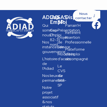
Nous
ADIAD
Cap
SAS-
Dispositifs
contacter
Emploi
SP
Qui
Parrain’H
sommes-
Cap
Présentation
Référent
nous ?
Emploi
Projet
Insertion
82-31
Nos
de
Professionnelle
nord
instances de
Service
Plateforme
gouvernance
Modalités
d’emploi
L’histoire
d’accès
accompagné
de
Le
l’Adiad
CVS
Nos lieux de
du
permanence
SAS-
SP
Notre
projet
associatif
& nos
statuts