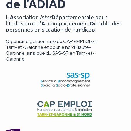
de l’ADIAD
L'
A
ssociation
inter
D
épartementale pour
l'
I
nclusion et l'
A
ccompagnement
D
urable des
personnes en situation de handicap
Organisme gestionnaire du CAP EMPLOI en
Tarn-et-Garonne et pour le nord Haute-
Garonne, ainsi que du SAS-SP en Tarn-et-
Garonne.