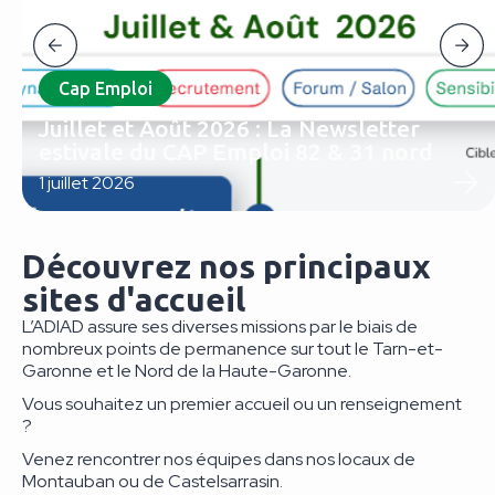
Cap Emploi
Juillet et Août 2026 : La Newsletter
estivale du CAP Emploi 82 & 31 nord
1 juillet 2026
Le CAP Emploi 82 & 31 nord dévoile sa newsletter
estivale !...
Découvrez nos principaux
Voir l’actu
sites d'accueil
L’ADIAD assure ses diverses missions par le biais de
nombreux points de permanence sur tout le Tarn-et-
Garonne et le Nord de la Haute-Garonne.
Vous souhaitez un premier accueil ou un renseignement
?
Venez rencontrer nos équipes dans nos locaux de
Montauban ou de Castelsarrasin.