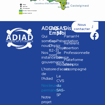
Nous
ADIAD
Cap
SAS-
Dispositifs
contacter
Emploi
SP
Qui
Parrain’H
sommes-
Cap
Présentation
Référent
nous ?
Emploi
Projet
Insertion
82-31
Nos
de
Professionnelle
nord
instances de
Service
Plateforme
gouvernance
Modalités
d’emploi
L’histoire
d’accès
accompagné
de
Le
l’Adiad
CVS
Nos lieux de
du
permanence
SAS-
SP
Notre
projet