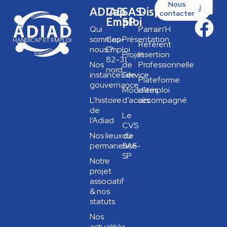
Nous
ADIAD
Cap
SAS-
Dispositifs
contacter
Emploi
SP
Qui
Parrain’H
sommes-
Cap
Présentation
Référent
nous ?
Emploi
Projet
Insertion
82-31
Nos
de
Professionnelle
nord
instances de
Service
Plateforme
gouvernance
Modalités
d’emploi
L’histoire
d’accès
accompagné
de
Le
l’Adiad
CVS
Nos lieux de
du
permanence
SAS-
SP
Notre
projet
associatif
& nos
statuts
Nos
actualités