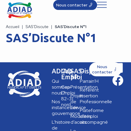
Nous contacter
Accueil
|
SAS'Discute
|
SAS’Discute N°1
SAS’Discute N°1
Nous
ADIAD
Cap
SAS-
Dispositifs
contacter
Emploi
SP
Qui
Parrain’H
sommes-
Cap
Présentation
Référent
nous ?
Emploi
Projet
Insertion
82-31
Nos
de
Professionnelle
nord
instances de
Service
Plateforme
gouvernance
Modalités
d’emploi
L’histoire
d’accès
accompagné
de
Le