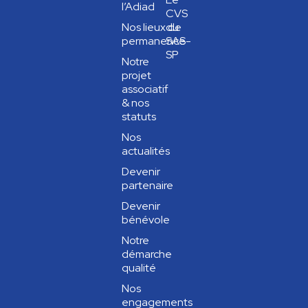
l’Adiad
CVS
Nos lieux de
du
permanence
SAS-
SP
Notre
projet
associatif
& nos
statuts
Nos
actualités
Devenir
partenaire
Devenir
bénévole
Notre
démarche
qualité
Nos
engagements